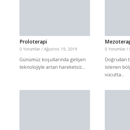
Proloterapi
Mezoterap
0 Yorumlar
/
Ağustos 19, 2019
0 Yorumlar
/
Günümüz koşullarında gelişen
Doğrudan t
teknolojiyle artan hareketsiz…
istenen bö
vücutta…