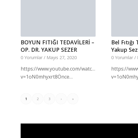
BOYUN FITIĞI TEDAVİLERİ –
Bel Fıtığı 
OP. DR. YAKUP SEZER
Yakup Sez
0 Yorumlar
/
Mayıs 27, 2020
0 Yorumlar
/
https://www.youtube.com/watch?
https://ww
v=1oN0mhyxrt8Önce…
v=1oN0mhy
1
2
3
›
»