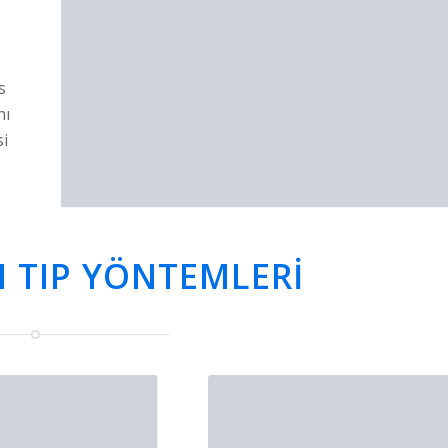
s
nı
si
 TIP YÖNTEMLERİ