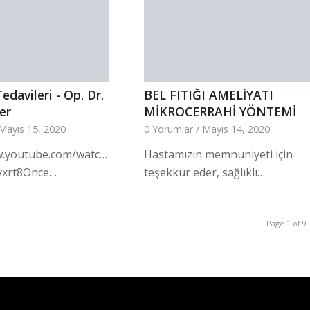
Tedavileri - Op. Dr.
BEL FITIĞI AMELİYATI
er
MİKROCERRAHİ YÖNTEMİ
Mayıs 15, 2020
0 Yorumlar
/
Mayıs 14, 2020
w.youtube.com/watch?
Hastamızın memnuniyeti için
xrt8Önce…
teşekkür eder, sağlıklı…
Page 1 of 9