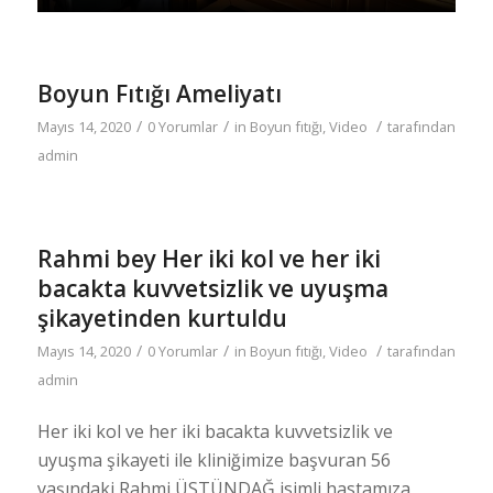
Boyun Fıtığı Ameliyatı
/
/
/
Mayıs 14, 2020
0 Yorumlar
in
Boyun fıtığı
,
Video
tarafından
admin
Rahmi bey Her iki kol ve her iki
bacakta kuvvetsizlik ve uyuşma
şikayetinden kurtuldu
/
/
/
Mayıs 14, 2020
0 Yorumlar
in
Boyun fıtığı
,
Video
tarafından
admin
Her iki kol ve her iki bacakta kuvvetsizlik ve
uyuşma şikayeti ile kliniğimize başvuran 56
yaşındaki Rahmi ÜSTÜNDAĞ isimli hastamıza