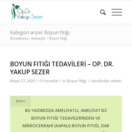
Kategori arşivi: Boyun fıtığı
Buradasınız:
Anasayfa
/
Boyun fıtığı
BOYUN FITIĞI TEDAVİLERİ – OP. DR.
YAKUP SEZER
/
/
/
Mayıs 27, 2020
0 Yorumlar
in
Boyun fıtığı
tarafından
admin
Bildiri
BU YAZIMIZDA
AMELIYATLI
,
AMELIYATSIZ
BOYUN FITIĞI
TEDAVILERINDEN VE
MIKROCERRAHI (KAPALI) BOYUN FITIĞI, DAR