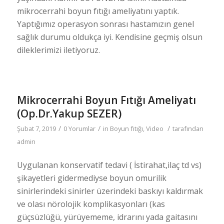
mikrocerrahi boyun fıtığı ameliyatını yaptık.
Yaptığımız operasyon sonrası hastamızın genel
sağlık durumu oldukça iyi. Kendisine geçmiş olsun
dileklerimizi iletiyoruz.
Mikrocerrahi Boyun Fıtığı Ameliyatı
(Op.Dr.Yakup SEZER)
/
/
/
Şubat 7, 2019
0 Yorumlar
in
Boyun fıtığı
,
Video
tarafından
admin
Uygulanan konservatif tedavi ( İstirahat,ilaç td vs)
şikayetleri gidermediyse boyun omurilik
sinirlerindeki sinirler üzerindeki baskıyı kaldırmak
ve olası nörolojik komplikasyonları (kas
güçsüzlüğü, yürüyememe, idrarını yada gaitasını