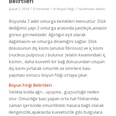
Belirtileri
/
/
/
Şubat 7, 2019
0 Yorumlar
in
Boyun fıtığı
tarafından
admin
Boyunda 7 adet omurga kemikleri mevcuttur. Disk
dediğimiz yapı 2 omurga arasında yastıkçık,amasör
görevi görmektedir. Ağırlığın eşit olarak
dağılmasını ve omurga dinamiğini sağlar. Disk
dokusunun dış kısmı (anulus fibrosus) ve iç kısmı
(nucleus pulposus ) bulunur. Jelatin kıvamındaki iç
kısmın , daha kuvvetli bir bağ dokusundan oluşan
dış kısmı yırtarak omurilik ve sinirlere bası
yapması sonucu boyun fıtığı ortaya çıkar.
Boyun Fıtığı Belirtileri
Sıklıkla kolda ağrı , uyuşma , güçsüzlüğe neden
olur. Omuriliğe bası yapan orta hat fıtıklarında
zaman içerisinde omurilikteki hasara bağlı olarak
dengesizlik,ayaklarda kuvvetsizlik gibi bulgulara